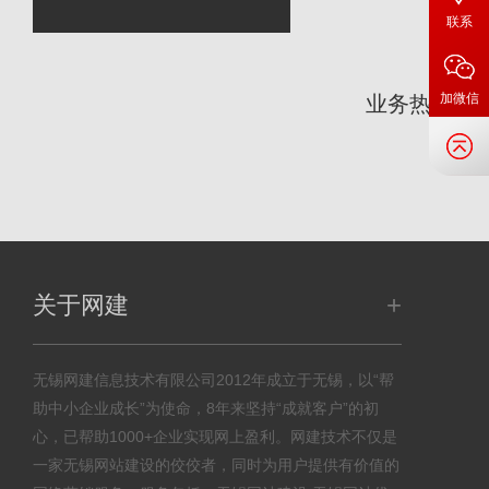
联系
咨
加微信
业务热线：
+
关于网建
无锡网建信息技术有限公司2012年成立于无锡，以“帮
助中小企业成长”为使命，8年来坚持“成就客户”的初
心，已帮助1000+企业实现网上盈利。网建技术不仅是
一家无锡网站建设的佼佼者，同时为用户提供有价值的