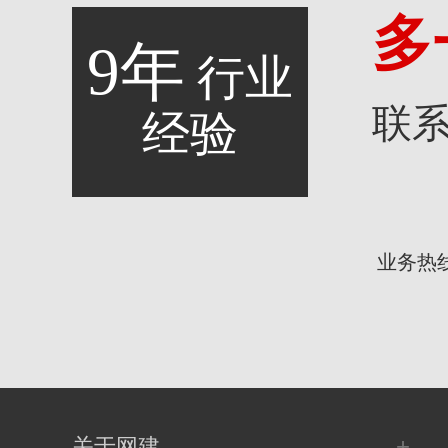
多
9年
行业
联
经验
业务热
+
关于网建