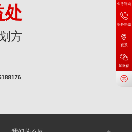
业务咨询
益处
业务热线
划方
联系
加微信
5188176
+
我们的不同