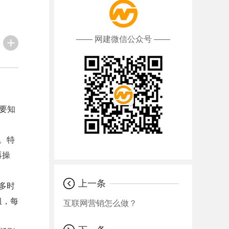
—— 网建微信公众号 ——
要知
。特
再操
上一条
多时
组，每
互联网营销怎么做？