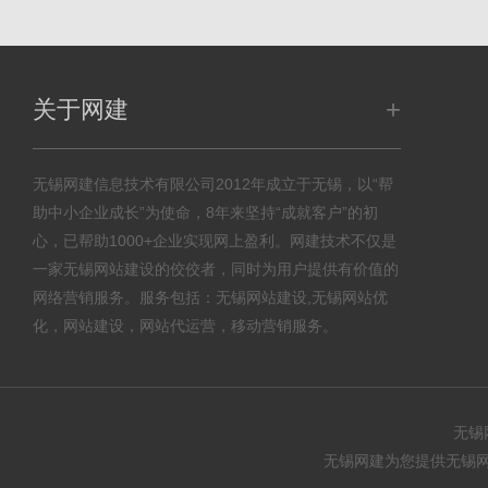
+
关于网建
无锡网建信息技术有限公司2012年成立于无锡，以“帮
助中小企业成长”为使命，8年来坚持“成就客户”的初
心，已帮助1000+企业实现网上盈利。网建技术不仅是
一家无锡网站建设的佼佼者，同时为用户提供有价值的
网络营销服务。服务包括：无锡网站建设,无锡网站优
化，网站建设，网站代运营，移动营销服务。
无锡
无锡网建为您提供无锡网